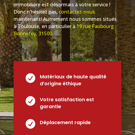
immobilière est désormais à votre service !
Donc n’hésitez pas,
contactez-nous
maintenant! Autrement nous sommes situés
à Toulouse, en particulier à
19 rue Faubourg
Bonnefoy, 31500
.

Matériaux de haute qualité
d’origine éthique

Votre satisfaction est
garantie

Déplacement rapide