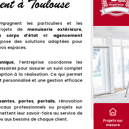
ent à Toulouse
pagnent les particuliers et les
 projets de
menuiserie extérieure
,
s corps d’état
et
agencement
ropose des solutions adaptées pour
vos espaces.
unique
, l’entreprise coordonne les
ssaires pour assurer un suivi complet
ption à la réalisation. Ce qui permet
personnalisé et une gestion efficace
ssantes
,
portes
,
portails
, rénovation
caux professionnels ou projets sur
ettent leur savoir-faire au service de
s aux besoins de chaque client.
Projets sur
mesure