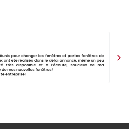
Lili 
réunis pour changer les fenêtres et portes fenêtres de
Nous
 ont été réalisés dans le délai annoncé, même un peu
Nous
té très disponible et a l’écoute, soucieux de ma
quali
te de mes nouvelles fenêtres !
Nous
e entreprise!
Merc