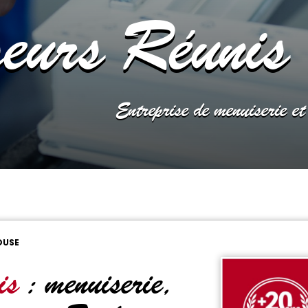
eurs Réunis
Entreprise de menuiserie et
OUSE
is
: menuiserie,