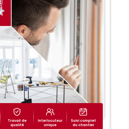
Travail de
Interlocuteur
Suivi complet
qualité
unique
du chantier