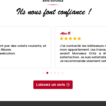
AVIS GOOGLE
Ils nous font confiance !
Alice B.
 par des volets roulants, et
J’ai contacté les bâtisseurs 
 Réunis.
mon appartement. Les travaux
 exécution.
avant! Monsieur Ortiz a é
satisfaction. Je suis satisfai
Je recommande vivement cett
Laissez un avis