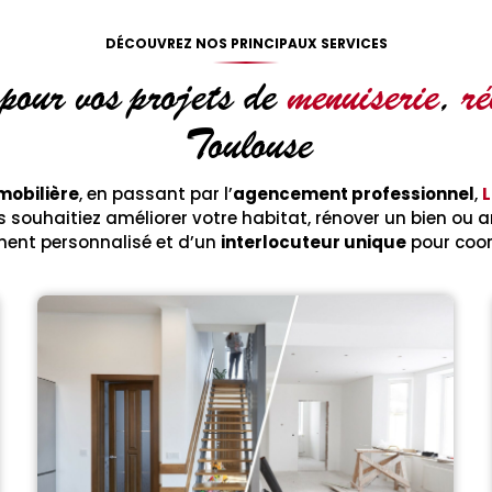
DÉCOUVREZ NOS PRINCIPAUX SERVICES
 pour vos projets de
menuiserie
,
ré
Toulouse
mobilière
, en passant par l’
agencement professionnel
,
L
 souhaitiez améliorer votre habitat, rénover un bien ou a
nt personnalisé et d’un
interlocuteur unique
pour coor